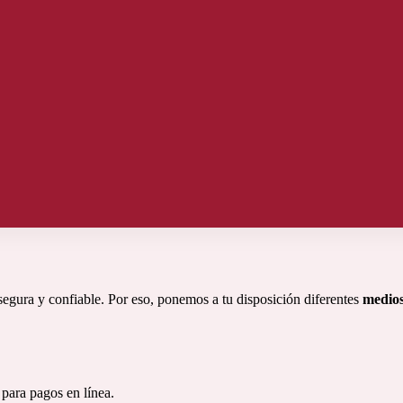
egura y confiable. Por eso, ponemos a tu disposición diferentes
medio
 para pagos en línea.