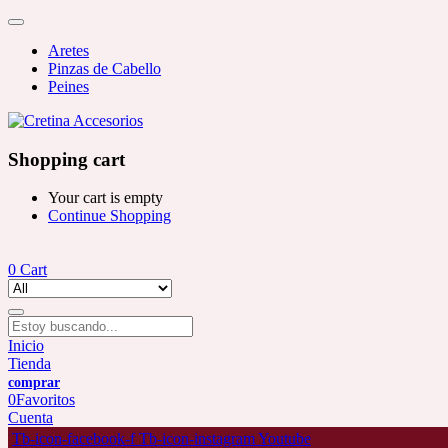
Aretes
Pinzas de Cabello
Peines
Shopping cart
Your cart is empty
Continue Shopping
0
Cart
Inicio
Tienda
0
Favoritos
Cuenta
Tb-icon-facebook-f
Tb-icon-instagram
Youtube