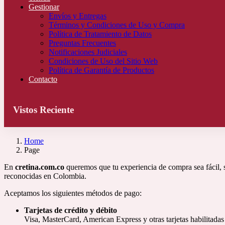
Gestionar
Envíos y Entregas
Términos y Condiciones de Uso y Compra
Política de Tratamiento de Datos
Preguntas Frecuentes
Notificaciones Judiciales
Condiciones de Uso del Sitio Web
Política de Garantía de Productos
Contacto
Vistos Reciente
Home
Page
En
cretina.com.co
queremos que tu experiencia de compra sea fácil, s
reconocidas en Colombia.
Aceptamos los siguientes métodos de pago:
Tarjetas de crédito y débito
Visa, MasterCard, American Express y otras tarjetas habilitadas