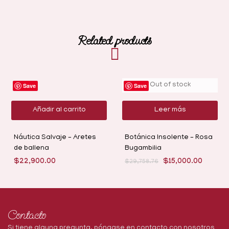
Related products
Out of stock
Save
-50%
Save
Añadir al carrito
Leer más
Náutica Salvaje – Aretes
Botánica Insolente – Rosa
de ballena
Bugambilia
$
22,900.00
$
15,000.00
$
29,758.76
Contacto
Si tiene alguna pregunta, póngase en contacto con nosotros