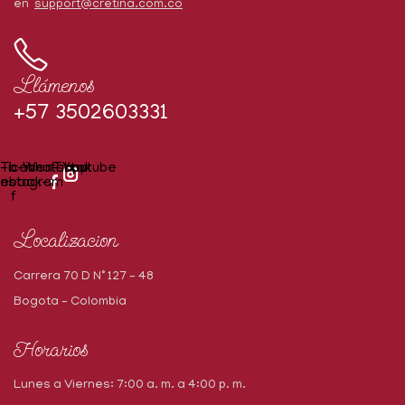
en
support@cretina.com.co
Llámenos
+57 3502603331
-icon-
Tb-icon-
Whatsapp
Tiktok
Youtube
cebook-
instagram
f
Localizacion
Carrera 70 D N° 127 – 48
Bogota – Colombia
Horarios
Lunes a Viernes: 7:00 a. m. a 4:00 p. m.