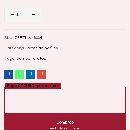
Aretes
Jurásica
cantidad
SKU:
CRETINA-6334
Category:
Aretes de Acrílico
Tags:
acrilico
aretes
Pago SEGURO garantizado
Compras
en todo colombia