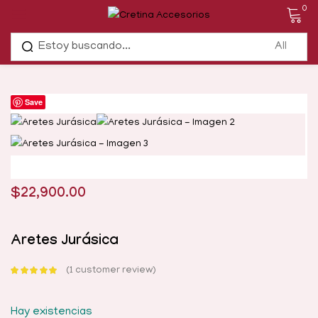
0
Save
$
22,900.00
Aretes Jurásica
1
customer review
Valorado con
5.00
de 5 en
base a
valoración de
Hay existencias
un cliente