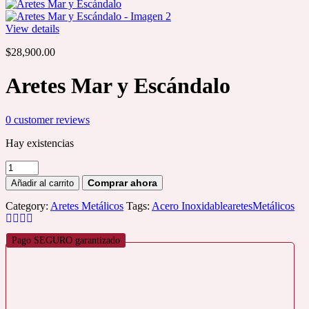
View details
$
28,900.00
Aretes Mar y Escándalo
0
customer reviews
Hay existencias
Aretes
Mar
Añadir al carrito
y
Escándalo
Category:
Aretes Metálicos
Tags:
Acero Inoxidable
aretes
Metálicos
cantidad
Pago SEGURO garantizado