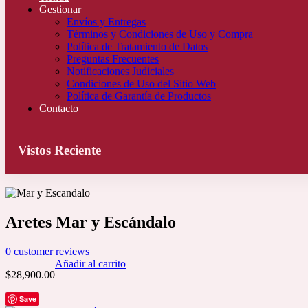
Gestionar
Envíos y Entregas
Términos y Condiciones de Uso y Compra
Política de Tratamiento de Datos
Preguntas Frecuentes
Notificaciones Judiciales
Condiciones de Uso del Sitio Web
Política de Garantía de Productos
Contacto
Vistos Reciente
Aretes Mar y Escándalo
0
customer reviews
Añadir al carrito
$
28,900.00
Save