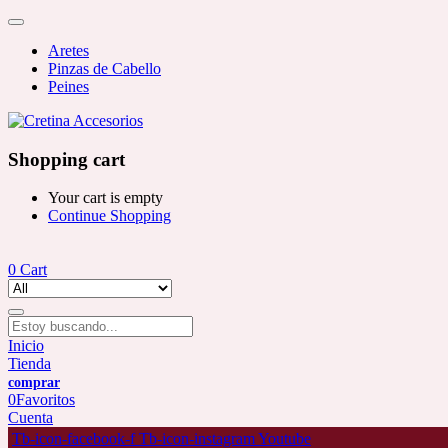
Aretes
Pinzas de Cabello
Peines
Shopping cart
Your cart is empty
Continue Shopping
0
Cart
Inicio
Tienda
0
Favoritos
Cuenta
Tb-icon-facebook-f
Tb-icon-instagram
Youtube