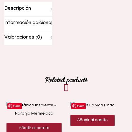
Descripción
Información adicional
Valoraciones (0)
Related products
-50%
Save
Save
Añadir al carrito
Añadir al carrito