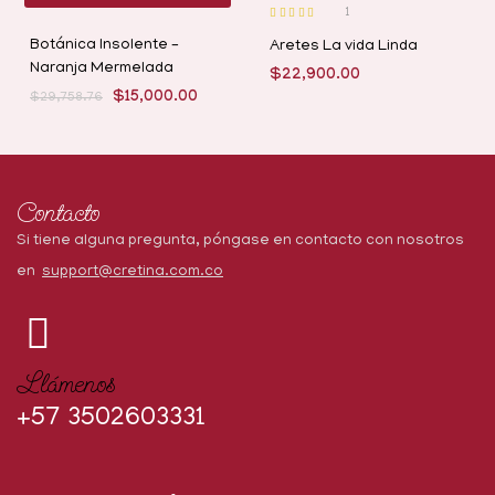
1
Valorado con
5.00
de 5
Botánica Insolente –
Aretes La vida Linda
Naranja Mermelada
$
22,900.00
$
15,000.00
$
29,758.76
Contacto
Si tiene alguna pregunta, póngase en contacto con nosotros
en
support@cretina.com.co
Llámenos
+57 3502603331