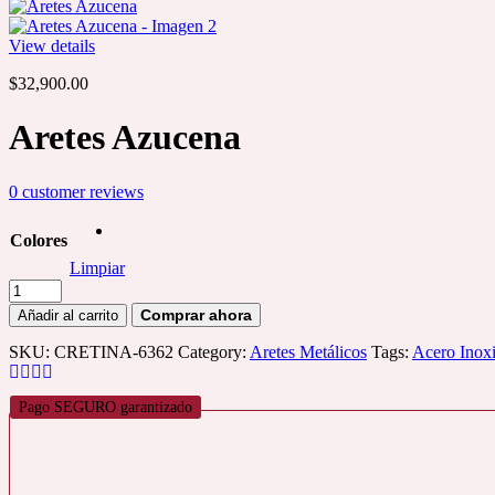
View details
$
32,900.00
Aretes Azucena
0
customer reviews
Colores
Limpiar
Aretes
Azucena
Añadir al carrito
cantidad
SKU:
CRETINA-6362
Category:
Aretes Metálicos
Tags:
Acero Inox
Pago SEGURO garantizado