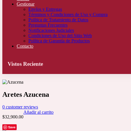
Gestionar
Envíos y Entregas
Términos y Condiciones de Uso y Compra
Política de Tratamiento de Datos
Preguntas Frecuentes
Notificaciones Judiciales
Condiciones de Uso del Sitio Web
Política de Garantía de Productos
Contacto
Vistos Reciente
Aretes Azucena
0
customer reviews
Añadir al carrito
$
32,900.00
Save