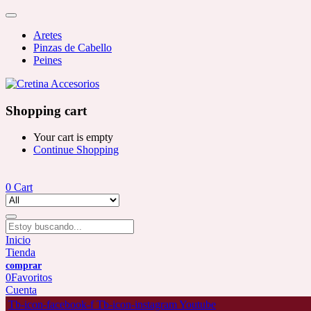
Aretes
Pinzas de Cabello
Peines
Shopping cart
Your cart is empty
Continue Shopping
0
Cart
Inicio
Tienda
0
Favoritos
Cuenta
Tb-icon-facebook-f
Tb-icon-instagram
Youtube