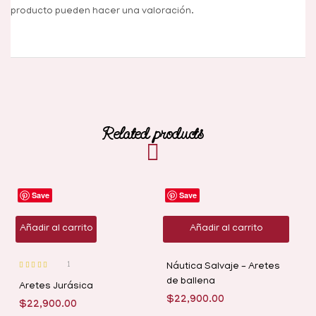
producto pueden hacer una valoración.
Related products
Save
Save
Añadir al carrito
Añadir al carrito
1
Náutica Salvaje – Aretes
Valorado con
de ballena
5.00
de 5
Aretes Jurásica
$
22,900.00
$
22,900.00