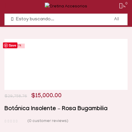
0
Save
-50%
$
15,000.00
$
29,758.76
Botánica Insolente – Rosa Bugambilia
0
customer reviews