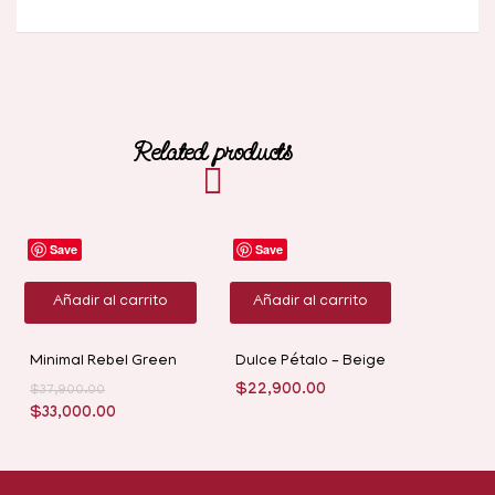
Related products
-13%
Save
Save
Añadir al carrito
Añadir al carrito
Minimal Rebel Green
Dulce Pétalo – Beige
$
22,900.00
$
37,900.00
$
33,000.00