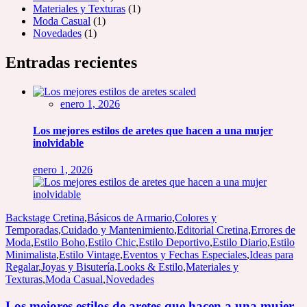
Materiales y Texturas
(1)
Moda Casual
(1)
Novedades
(1)
Entradas recientes
enero 1, 2026
Los mejores estilos de aretes que hacen a una mujer
inolvidable
enero 1, 2026
Backstage Cretina
,
Básicos de Armario
,
Colores y
Temporadas
,
Cuidado y Mantenimiento
,
Editorial Cretina
,
Errores de
Moda
,
Estilo Boho
,
Estilo Chic
,
Estilo Deportivo
,
Estilo Diario
,
Estilo
Minimalista
,
Estilo Vintage
,
Eventos y Fechas Especiales
,
Ideas para
Regalar
,
Joyas y Bisutería
,
Looks & Estilo
,
Materiales y
Texturas
,
Moda Casual
,
Novedades
Los mejores estilos de aretes que hacen a una mujer