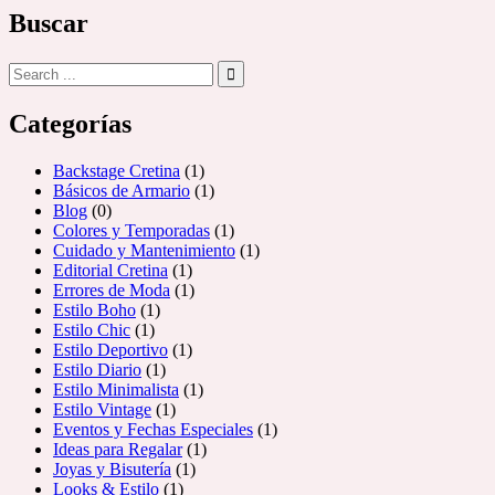
Buscar
Categorías
Backstage Cretina
(1)
Básicos de Armario
(1)
Blog
(0)
Colores y Temporadas
(1)
Cuidado y Mantenimiento
(1)
Editorial Cretina
(1)
Errores de Moda
(1)
Estilo Boho
(1)
Estilo Chic
(1)
Estilo Deportivo
(1)
Estilo Diario
(1)
Estilo Minimalista
(1)
Estilo Vintage
(1)
Eventos y Fechas Especiales
(1)
Ideas para Regalar
(1)
Joyas y Bisutería
(1)
Looks & Estilo
(1)