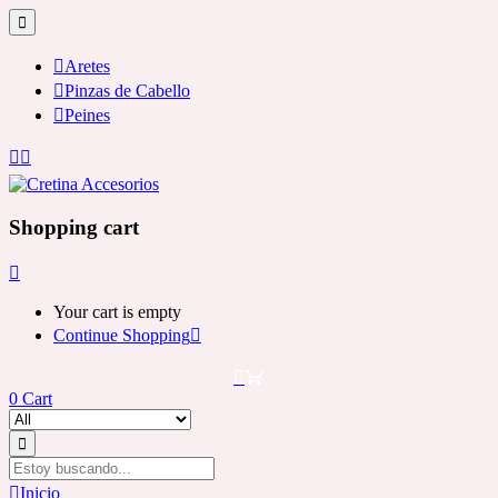
Aretes
Pinzas de Cabello
Peines
Shopping cart
Your cart is empty
Continue Shopping
0
Cart
Inicio