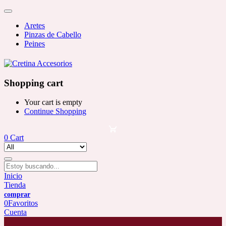
Aretes
Pinzas de Cabello
Peines
Shopping cart
Your cart is empty
Continue Shopping
0
Cart
Inicio
Tienda
0
Favoritos
Cuenta