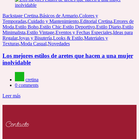
Backstage Cretina
,
Básicos de Armario
,
Colores y
Temporadas
,
Cuidado y Mantenimiento
,
Editorial Cretina
,
Errores de
Moda
,
Estilo Boho
,
Estilo Chic
,
Estilo Deportivo
,
Estilo Diario
,
Estilo
Minimalista
,
Estilo Vintage
,
Eventos y Fechas Especiales
,
Ideas para
Regalar
,
Joyas y Bisutería
,
Looks & Estilo
,
Materiales y
Texturas
,
Moda Casual
,
Novedades
Los mejores estilos de aretes que hacen a una mujer
inolvidable
cretina
0
comments
Leer más
Contacto